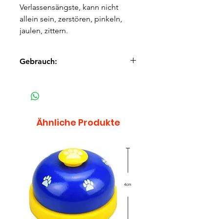
Verlassensängste, kann nicht 
allein sein, zerstören, pinkeln, 
jaulen, zittern.
Gebrauch:
Diese besonders feinen Kügeli 
(Globuli) können Sie problemlos 
bei allen Tieren verwenden. 2x 
täglich je eine Portion der 
Ähnliche Produkte
Globuli ins Futter oder direkt ins 
Maul geben. Zusätzlich eine 
Portion in das 
Trinkwasser. Tipp: Zur Verstärkung
 hat sich zusätzlich die Gabe 
von Notfalltropfen oder 
Notfallglobuli sehr bewährt.